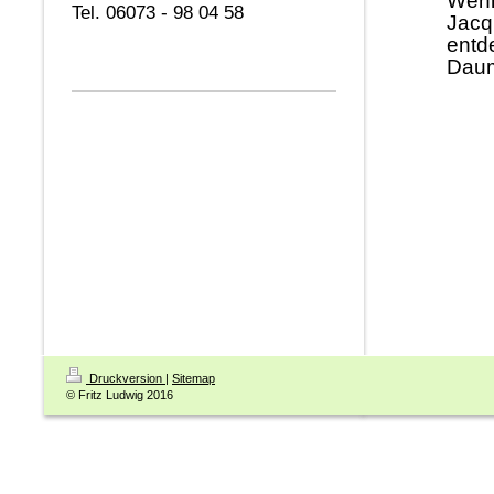
Wenn
Tel. 06073 - 98 04 58
Jacq
entd
Dau
Druckversion
|
Sitemap
© Fritz Ludwig 2016