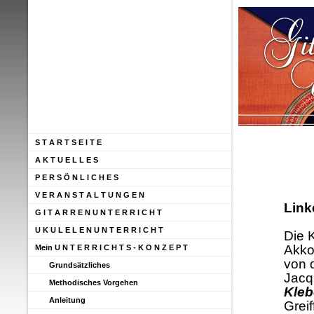
S T A R T S E I T E
A K T U E L L E S
P E R S Ö N L I C H E S
V E R A N S T A L T U N G E N
Link
G I T A R R E N U N T E R R I C H T
U K U L E L E N U N T E R R I C H T
Die 
Akkor
Mein U N T E R R I C H T S - K O N Z E P T
von 
Grundsätzliches
Jacq
Methodisches Vorgehen
Kleb
Anleitung
Greif