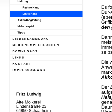
Haltung
Es f
Rechte Hand
Dur-
Linke Hand
(ebe
Akkordbegleitung
Griff
den 
Melodiespiel
Tipps
Dann
L I E D E R S A M M L U N G
meis
M E D I E N E M P F E H L U N G E N
imme
selbs
D O W N L O A D S
L I N K S
Die 
K O N T A K T
Anwe
I M P R E S S U M / A G B
mark
Akko
Der
aufg
Fritz Ludwig
Hals
gena
Alte Molkerei
Lindenstraße 23
Daum
64850 Schaafheim